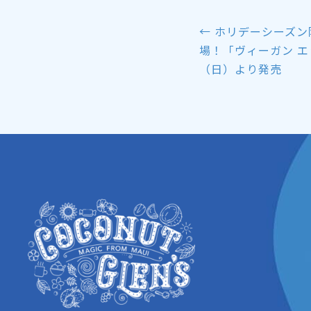
← ホリデーシーズ
Posts
場！「ヴィーガン エ
navigation
（日）より発売