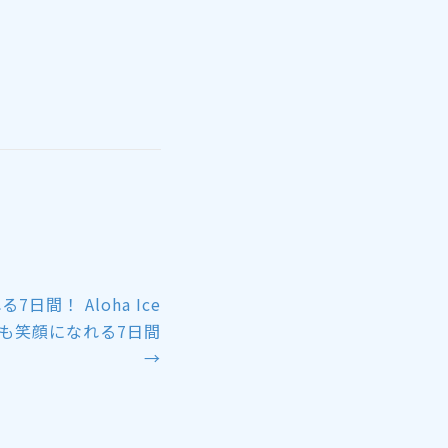
間！ Aloha Ice
人も笑顔になれる7日間
→